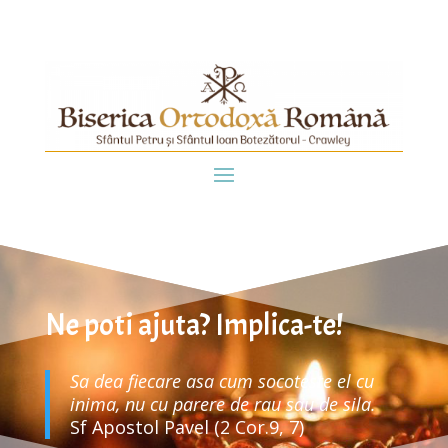
Ne poti ajuta? Implica-te!
Sa dea fiecare asa cum socoteste el cu
inima, nu cu parere de rau sau de sila.
Sf Apostol Pavel (2 Cor.9, 7)